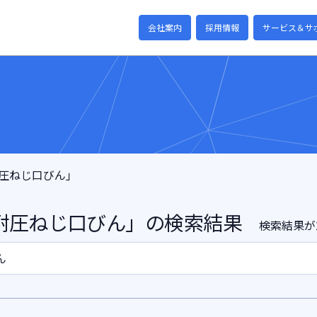
会社案内
採用情報
サービス＆サ
圧ねじ口びん」
耐圧ねじ口びん
」の検索結果
検索結果が