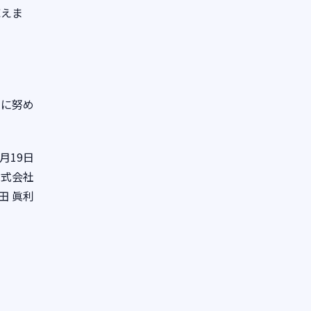
応えま
止に努め
2月19日
株式会社
田 眞利