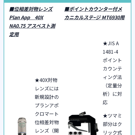
■位相差対物レンズ
■
ポイントカウンター付
メ
Plan App
40X
カニカルステｰジ
MT6930
用
NA0.75
アスベスト測
定用
★JIS A
1481-4
ポイント
カウンテ
ィング法
★40X対物
（定量分
レンズに
は
析）に対
新規設計の
応
プラ
ンアポ
クロマート
★ツマミ
位相差対物
部分はク
レンズ（開
リック式