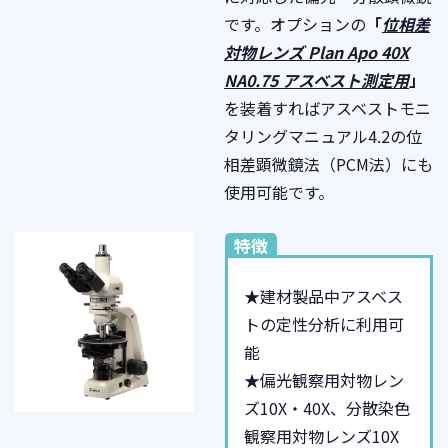
です。オプションの
「
位相差
対物レンズ
Plan Apo 40X
NA0.75
アスベスト測定用
」
を装着すればアスベストモニ
タリングマニュアル4.2の位
相差顕微鏡法（PCM法）にも
使用可能です。
特徴
★建材製品中アスベス
トの定性分析に利用可
能
★偏光観察用対物レン
ズ10X・40X、分散染色
観察用対物レンズ10X