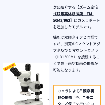
次に紹介する
【
ズーム変倍
式双眼実体顕微鏡
EM-
50M2/962】
にカメラポート
を追加したモデルです。
機能は双眼タイプと同様で
すが、別売のCマウントアダ
プタ及び C マウントカメラ
（HD1500M）を接続するこ
とで静止画や動画の撮影が
可能になります。
カメラによる
“ 観察視
野の撮影 ”
や、
“ モニ
ター投影 ”
を行いたい