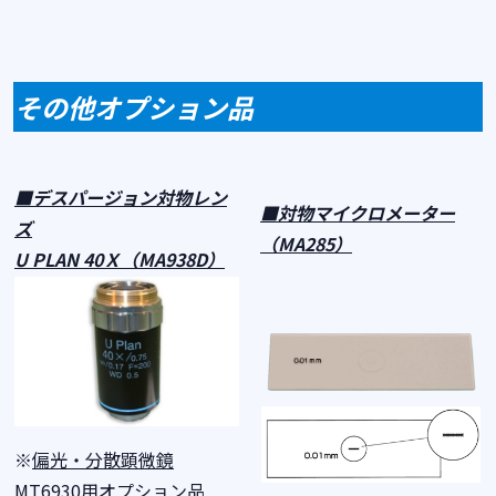
その他オプション品
■デスパージョン対物レン
■対物マイクロメーター
ズ
（
MA285
）
U PLAN 40
Ｘ（
MA938D
）
※
偏光・分散顕微鏡
MT6930
用
オプション品