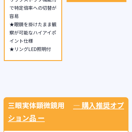
で特定倍率への切替が
容易
★眼鏡を掛けたまま観
察が可能なハイアイポ
イント仕様
★リングLED照明付
三眼実体顕微鏡用
―
購入推奨オプ
ション品 ー