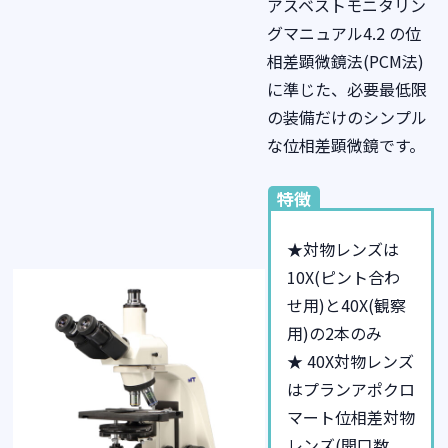
アスベストモニタリン
グマニュアル4.2 の位
相差顕微鏡法(PCM法)
に準じた、必要最低限
の装備だけのシンプル
な位相差顕微鏡です。
特徴
★対物レンズは
10X(ピント合わ
せ用)と40X(観察
用)の2本のみ
★ 40X対物レンズ
はプランアポクロ
マート位相差対物
レンズ(開口数