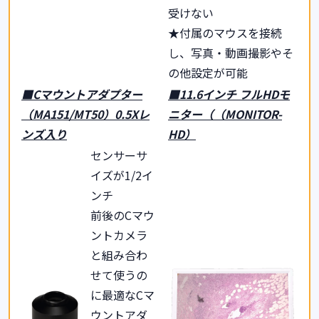
受けない
★付属のマウスを接続
し、写真・動画撮影やそ
の他設定が可能
■
C
マウントアダプター
■11.6インチ フルHDモ
（
MA151/MT50
）
0.5X
レ
ニター（
（
MONITOR-
ンズ入り
HD
）
センサーサ
イズが1/2イ
ンチ
前後のCマウ
ントカメラ
と組み合わ
せて使うの
に最適なCマ
ウントアダ