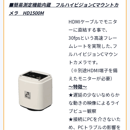
■簡易測定機能内蔵 フルハイビジョン
C
マウントカ
メラ
HD1500M
HDMIケーブルでモニタ
ーに直結する事で、
30fpsという高速フレー
ムレートを実現した､フ
ルハイビジョンCマウン
トカメラです。
（※別途HDMI端子を備
えたモニターが必要）
～特徴～
★遅延の少ないなめらか
な動きの映像によるライ
ブビュー観察
★接続にPCを介さないた
め、PCトラブルの影響を