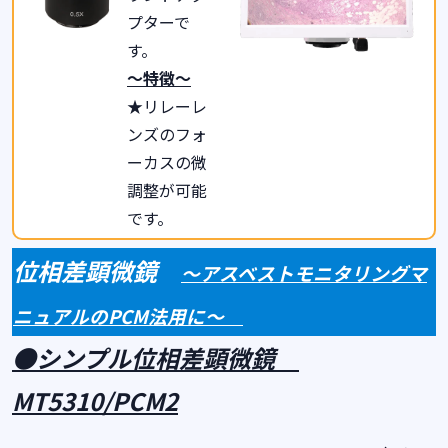
プターで
す。
～特徴～
★リレーレ
ンズのフォ
ーカスの微
調整が可能
です。
位相差顕微鏡
～アスベストモニタリングマ
ニュアルの
PCM
法用に～
●シンプル位相差顕微鏡
MT5310/PCM2