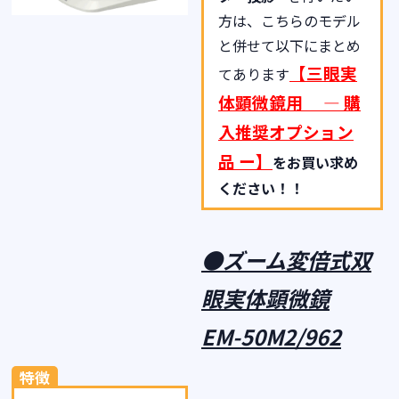
方は、こちらのモデル
と併せて以下にまとめ
【
三眼実
てあります
体顕微鏡用
―
購
入推奨オプション
品 ー
】
をお買い求め
ください！！
●ズーム変倍式双
眼実体顕微鏡
EM-50M2/962
特徴