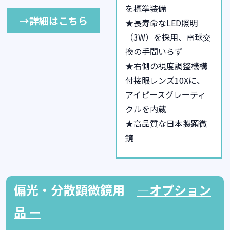
を標準装備
→詳細はこちら
★長寿命なLED照明
（3W）を採用、電球交
換の手間いらず
★右側の視度調整機構
付接眼レンズ10Xに、
アイピースグレーティ
クルを内蔵
★高品質な日本製顕微
鏡
偏光・分散顕微鏡用
―
オプション
品 ー