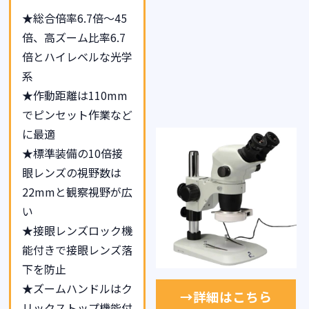
★総合倍率6.7倍～45
倍、高ズーム比率6.7
倍とハイレベルな光学
系
★作動距離は110mm
でピンセット作業など
に最適
★標準装備の10倍接
眼レンズの視野数は
22mmと観察視野が広
い
★接眼レンズロック機
能付きで接眼レンズ落
下を防止
★ズームハンドルはク
→詳細はこちら
リックストップ機能付