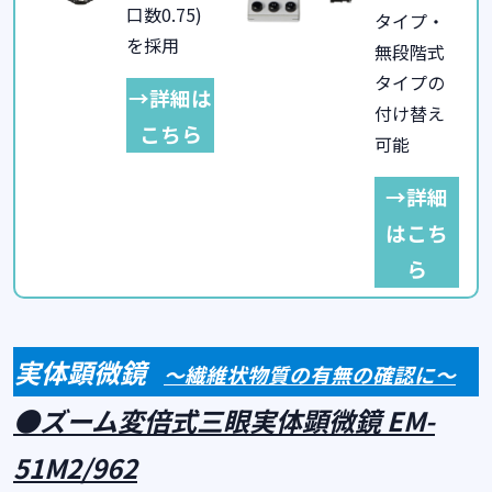
口数0.75)
タイプ・
を採用
無段階式
タイプの
→詳細は
付け替え
こちら
可能
→詳細
はこち
ら
実体顕微鏡
～繊維状物質の有無の確認に～
●ズーム変倍式三眼実体顕微鏡
EM-
51M2/962