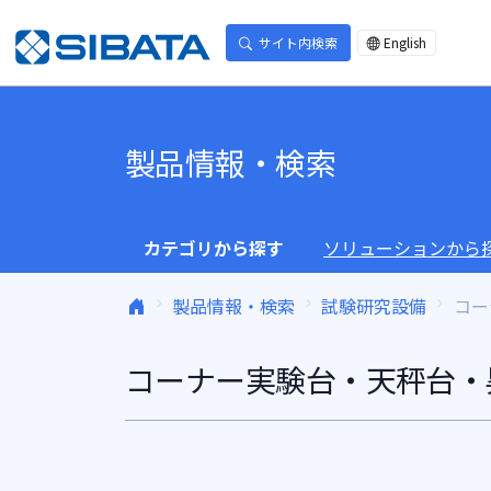
コンテンツへスキップ
サイト内検索
English
製品情報・検索
カテゴリから探す
ソリューションから
製品情報・検索
試験研究設備
コー
コーナー実験台・天秤台・