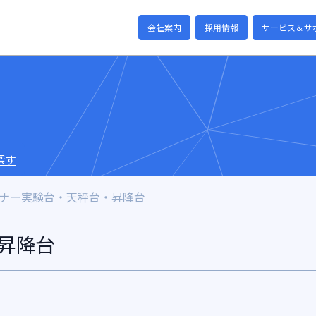
会社案内
採用情報
サービス＆サ
探す
ナー実験台・天秤台・昇降台
昇降台