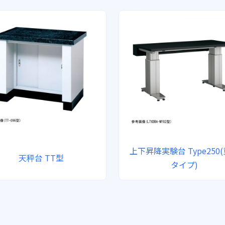
上下昇降実験台 Type250
天秤台 TT型
タイプ)