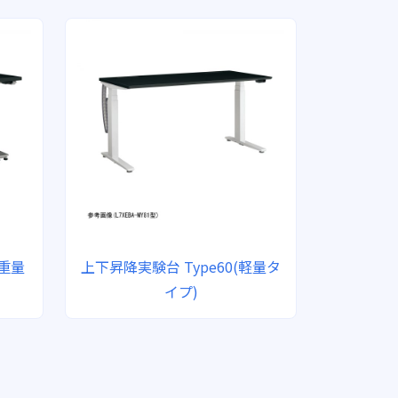
(重量
上下昇降実験台 Type60(軽量タ
イプ)