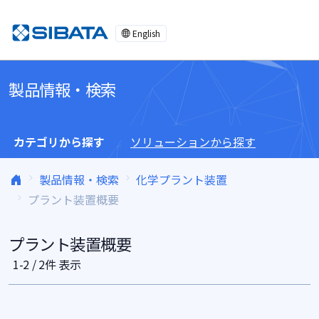
コンテンツへスキップ
English
製品情報・検索
カテゴリから探す
ソリューションから探す
製品情報・検索
化学プラント装置
プラント装置概要
プラント装置概要
1-2 / 2件 表示