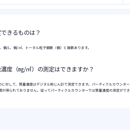
定できるものは？
、個/L、個/㎥、トータル粒子個数（個）と複数あります。
量濃度（㎎/㎥）の測定はできますか？
のに対して、質量濃度はデジタル粉じん計で測定できます。パーティクルカウンター
関が得られておりません。従ってパーティクルカウンターでは質量濃度の測定がで