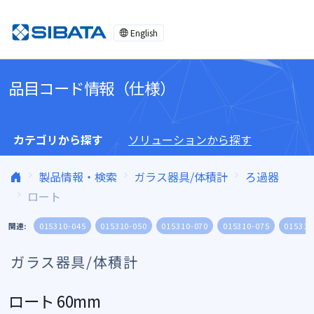
コンテンツへスキップ
English
品目コード情報（仕様）
カテゴリから探す
ソリューションから探す
製品情報・検索
ガラス器具/体積計
ろ過器
ロート
関連:
015310-045
015310-050
015310-070
015310-075
015310
ガラス器具/体積計
ロート 60mm