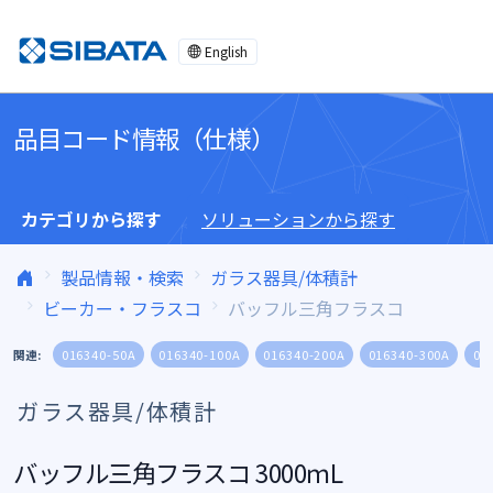
コンテンツへスキップ
English
品目コード情報（仕様）
カテゴリから探す
ソリューションから探す
製品情報・検索
ガラス器具/体積計
ビーカー・フラスコ
バッフル三角フラスコ
関連:
016340-50A
016340-100A
016340-200A
016340-300A
01
ガラス器具/体積計
バッフル三角フラスコ 3000ｍL