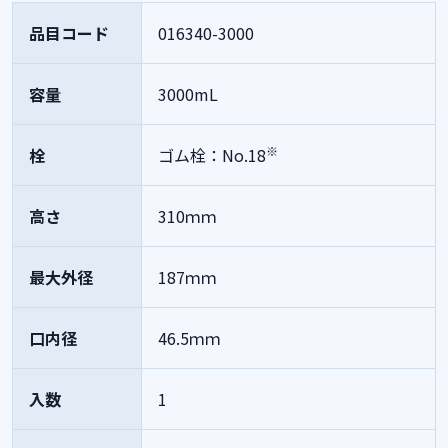
品目コード
016340-3000
容量
3000mL
※
栓
ゴム栓：No.18
高さ
310ｍｍ
最大外径
187ｍｍ
口内径
46.5ｍｍ
入数
1