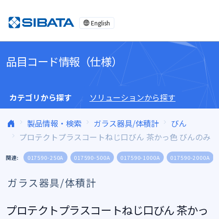
コンテンツへスキップ
English
品目コード情報（仕様）
カテゴリから探す
ソリューションから探す
製品情報・検索
ガラス器具/体積計
びん
プロテクトプラスコートねじ口びん 茶かっ色 びんのみ
関連:
017590-250A
017590-500A
017590-1000A
017590-2000A
ガラス器具/体積計
プロテクトプラスコートねじ口びん 茶かっ