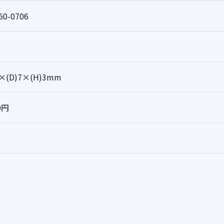
60-0706
7×(D)7×(H)3mm
0円