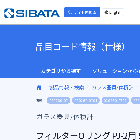
コンテンツへスキップ
サイト内検索
English
品目コード情報（仕様）
カテゴリから探す
ソリューションから
製品情報・検索
ガラス器具/体積計
関連:
020260-07
020260-0701
020260-0702
020
ガラス器具/体積計
フィルターOリング PJ-2用 