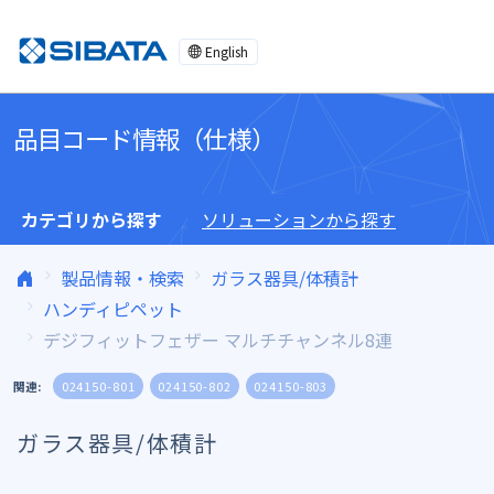
コンテンツへスキップ
English
品目コード情報（仕様）
カテゴリから探す
ソリューションから探す
製品情報・検索
ガラス器具/体積計
ハンディピペット
デジフィットフェザー マルチチャンネル8連
関連:
024150-801
024150-802
024150-803
ガラス器具/体積計