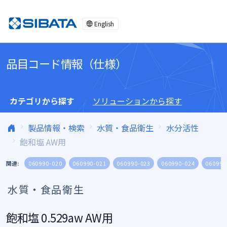
コンテンツへスキップ
English
品目コード情報（仕様）
カテゴリから探す
ソリューションから探す
製品情報・検索
水質・食品衛生
水分活性
飽和塩 AW用
関連:
060990-020
060990-021
060990-023
060990-024
060990
水質・食品衛生
飽和塩 0.529aw AW用