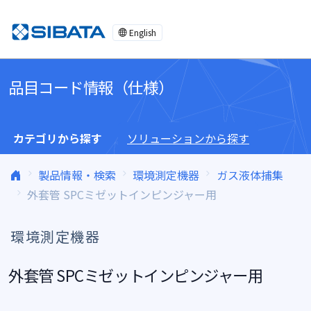
コンテンツへスキップ
English
品目コード情報（仕様）
カテゴリから探す
ソリューションから探す
製品情報・検索
環境測定機器
ガス液体捕集
外套管 SPCミゼットインピンジャー用
環境測定機器
外套管 SPCミゼットインピンジャー用