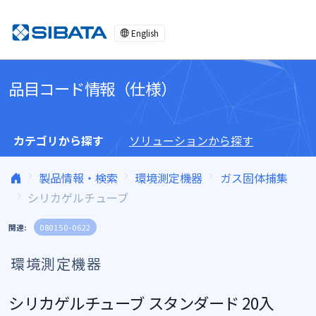
コンテンツへスキップ
English
品目コード情報（仕様）
カテゴリから探す
ソリューションから探す
製品情報・検索
環境測定機器
ガス固体捕集
シリカゲルチューブ
関連:
080150-0622
環境測定機器
シリカゲルチューブ スタンダード 20入