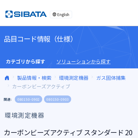
コンテンツへスキップ
English
品目コード情報（仕様）
カテゴリから探す
ソリューションから探す
製品情報・検索
環境測定機器
ガス固体捕集
カーボンビーズアクティブ
関連:
080150-0902
080150-0903
環境測定機器
カーボンビーズアクティブ スタンダード 20