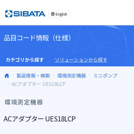
コンテンツへスキップ
English
品目コード情報（仕様）
カテゴリから探す
ソリューションから探す
製品情報・検索
環境測定機器
ミニポンプ
ACアダプター UES18LCP
環境測定機器
ACアダプター UES18LCP