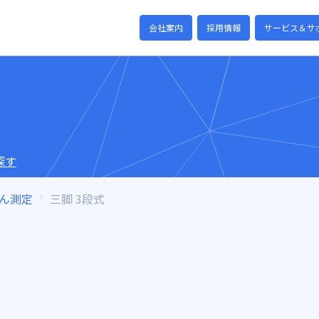
会社案内
採用情報
サービス＆サ
探す
ん測定
三脚 3段式