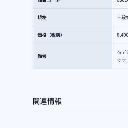
規格
三段
価格（税別）
8,40
※デ
備考
です
関連情報