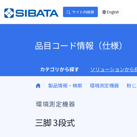
コンテンツへスキップ
サイト内検索
English
品目コード情報（仕様）
カテゴリから探す
ソリューションから
製品情報・検索
環境測定機器
粉じ
環境測定機器
三脚 3段式