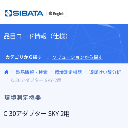
コンテンツへスキップ
English
品目コード情報（仕様）
カテゴリから探す
ソリューションから探す
製品情報・検索
環境測定機器
遊離けい酸分析
C-30アダプター SKY-2用
環境測定機器
C-30アダプター SKY-2用