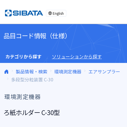
コンテンツへスキップ
English
品目コード情報（仕様）
カテゴリから探す
ソリューションから探す
製品情報・検索
環境測定機器
エアサンプラー
多段型分粒装置 C-30
環境測定機器
ろ紙ホルダー C-30型