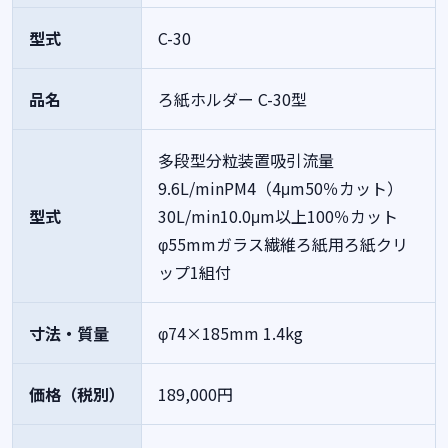
型式
C-30
品名
ろ紙ホルダー
C-30型
多段型分粒装置吸引流量
9.6L/minPM4（4μm50％カット）
型式
30L/min10.0μm以上100％カット
φ55mmガラス繊維ろ紙用ろ紙クリ
ップ1組付
寸法・質量
φ74×185mm 1.4kg
価格（税別）
189,000円