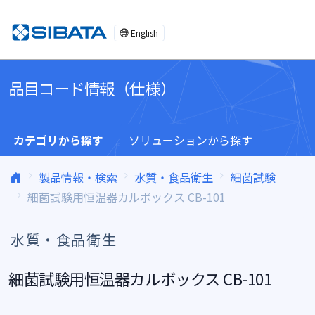
コンテンツへスキップ
English
品目コード情報（仕様）
カテゴリから探す
ソリューションから探す
製品情報・検索
水質・食品衛生
細菌試験
細菌試験用恒温器カルボックス CB-101
水質・食品衛生
細菌試験用恒温器カルボックス CB-101