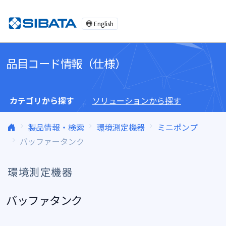
コンテンツへスキップ
English
品目コード情報（仕様）
カテゴリから探す
ソリューションから探す
製品情報・検索
環境測定機器
ミニポンプ
バッファータンク
環境測定機器
バッファタンク