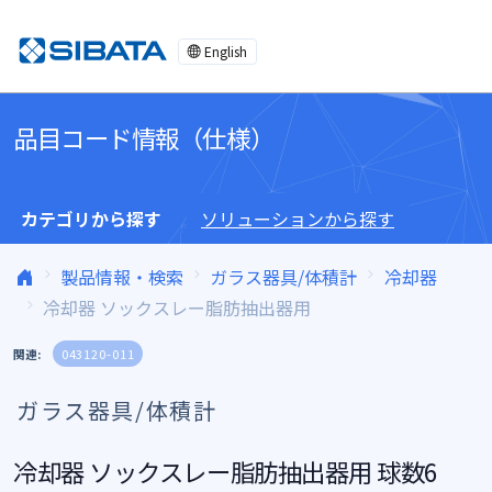
コンテンツへスキップ
English
品目コード情報（仕様）
カテゴリから探す
ソリューションから探す
製品情報・検索
ガラス器具/体積計
冷却器
冷却器 ソックスレー脂肪抽出器用
関連:
043120-011
ガラス器具/体積計
冷却器 ソックスレー脂肪抽出器用 球数6