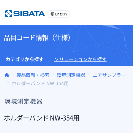
コンテンツへスキップ
English
品目コード情報（仕様）
カテゴリから探す
ソリューションから探す
製品情報・検索
環境測定機器
エアサンプラー
ホルダーバンド NW-354用
環境測定機器
ホルダーバンド NW-354用