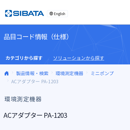
コンテンツへスキップ
English
品目コード情報（仕様）
カテゴリから探す
ソリューションから探す
製品情報・検索
環境測定機器
ミニポンプ
ACアダプター PA-1203
環境測定機器
ACアダプター PA-1203