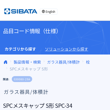
コンテンツへスキップ
English
品目コード情報（仕様）
カテゴリから探す
ソリューションから探す
製品情報・検索
ガラス器具/体積計
栓
SPCメスキャップ S形
関連:
030080-29A
ガラス器具/体積計
SPCメスキャップ S形 SPC-34