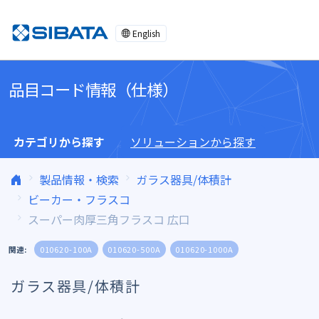
コンテンツへスキップ
English
品目コード情報（仕様）
カテゴリから探す
ソリューションから探す
製品情報・検索
ガラス器具/体積計
ビーカー・フラスコ
スーパー肉厚三角フラスコ 広口
関連:
010620-100A
010620-500A
010620-1000A
ガラス器具/体積計