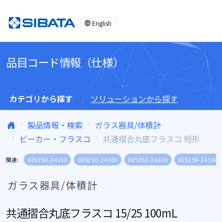
コンテンツへスキップ
English
品目コード情報（仕様）
カテゴリから探す
ソリューションから探す
製品情報・検索
ガラス器具/体積計
ビーカー・フラスコ
共通摺合丸底フラスコ 短形
関連:
005350-24100
005350-24200
005350-24300
005350-24500
ガラス器具/体積計
共通摺合丸底フラスコ 15/25 100mL