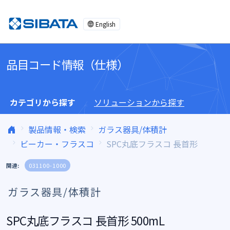
コンテンツへスキップ
English
品目コード情報（仕様）
カテゴリから探す
ソリューションから探す
製品情報・検索
ガラス器具/体積計
ビーカー・フラスコ
SPC丸底フラスコ 長首形
関連:
031100-1000
ガラス器具/体積計
SPC丸底フラスコ 長首形 500mL