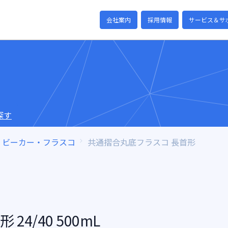
会社案内
採用情報
サービス＆サ
探す
ビーカー・フラスコ
共通摺合丸底フラスコ 長首形
4/40 500mL