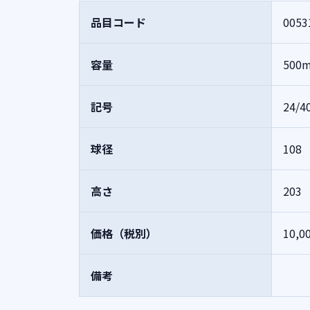
品目コード
0053
容量
500
記号
24/4
球径
108
高さ
203
価格（税別）
10,0
備考