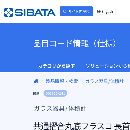
コンテンツへスキップ
サイト内検索
English
品目コード情報（仕様）
カテゴリから探す
ソリューションから
製品情報・検索
ガラス器具/体積計
関連:
005310-241
ガラス器具/体積計
共通摺合丸底フラスコ 長首形 2