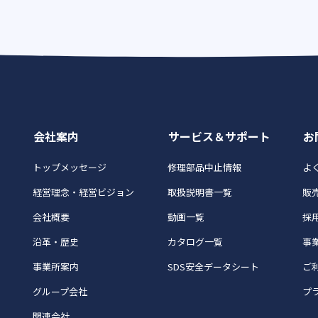
会社案内
サービス＆サポート
お
トップメッセージ
修理部品中止情報
よく
経営理念・経営ビジョン
取扱説明書一覧
販
会社概要
動画一覧
採
沿革・歴史
カタログ一覧
事
事業所案内
SDS安全データシート
ご
グループ会社
プ
関連会社