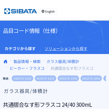
コンテンツへスキップ
English
品目コード情報（仕様）
カテゴリから探す
ソリューションから探す
製品情報・検索
ガラス器具/体積計
ビーカー・フラスコ
共通摺合なす形フラスコ
関連:
005370-1510
005370-1525
005370-1550
005370-1950
00
ガラス器具/体積計
共通摺合なす形フラスコ 24/40 300mL