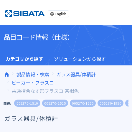
コンテンツへスキップ
English
品目コード情報（仕様）
カテゴリから探す
ソリューションから探す
製品情報・検索
ガラス器具/体積計
ビーカー・フラスコ
共通摺合なす形フラスコ 茶褐色
関連:
005270-1510
005270-1525
005270-1550
005270-1950
00
ガラス器具/体積計