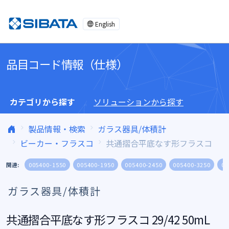
コンテンツへスキップ
English
品目コード情報（仕様）
カテゴリから探す
ソリューションから探す
製品情報・検索
ガラス器具/体積計
ビーカー・フラスコ
共通摺合平底なす形フラスコ
関連:
005400-1550
005400-1950
005400-2450
005400-3250
00
ガラス器具/体積計
共通摺合平底なす形フラスコ 29/42 50mL