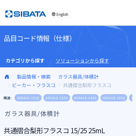
コンテンツへスキップ
English
品目コード情報（仕様）
カテゴリから探す
ソリューションから探す
製品情報・検索
ガラス器具/体積計
ビーカー・フラスコ
共通摺合梨形フラスコ
関連:
005410-1510
005410-1550
005410-2450
005410-2950
00
ガラス器具/体積計
共通摺合梨形フラスコ 15/25 25mL