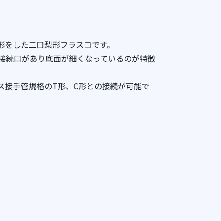
錐形をした二口梨形フラスコです。
接続口があり底面が細くなっているのが特徴
ラス接手管規格のT形、C形との接続が可能で