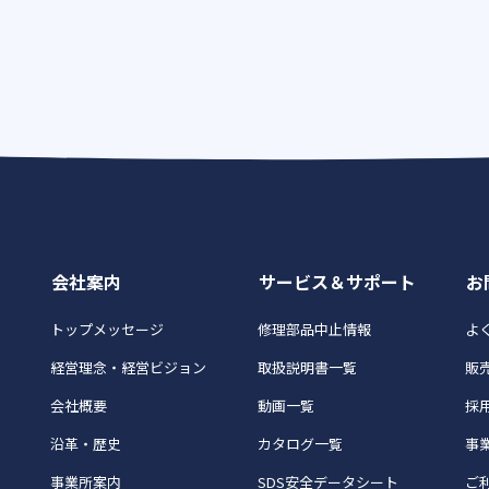
会社案内
サービス＆サポート
お
トップメッセージ
修理部品中止情報
よく
経営理念・経営ビジョン
取扱説明書一覧
販
会社概要
動画一覧
採
沿革・歴史
カタログ一覧
事
事業所案内
SDS安全データシート
ご