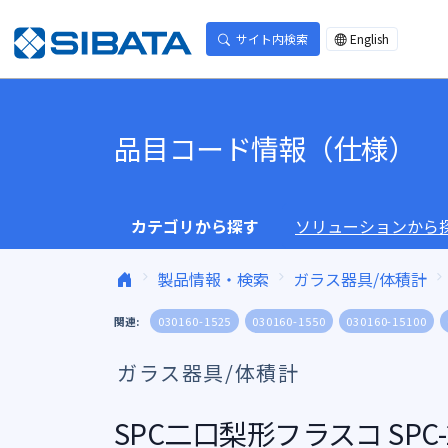
コンテンツへスキップ
サイト内検索
English
品目コード情報（仕様）
カテゴリから探す
ソリューションから
製品情報・検索
ガラス器具/体積計
関連:
030160-1525
030160-1550
030160-15100
ガラス器具/体積計
SPC二口梨形フラスコ SPC-2