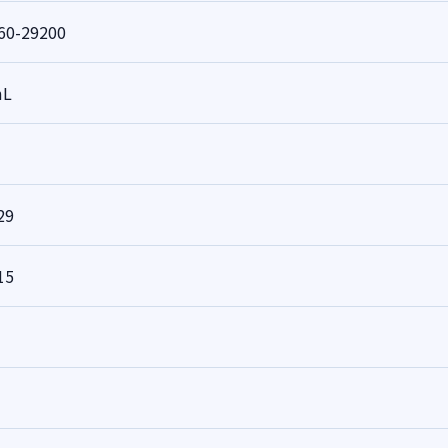
60-29200
mL
29
15