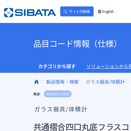
コンテンツへスキップ
サイト内検索
English
品目コード情報（仕様）
カテゴリから探す
ソリューションから
製品情報・検索
ガラス器具/体積計
関連:
005340-29500
ガラス器具/体積計
共通摺合四口丸底フラスコ 29/