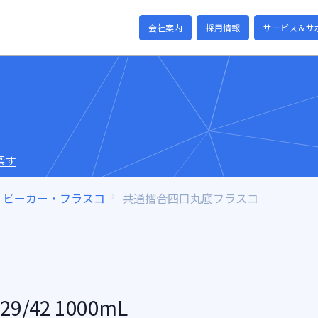
会社案内
採用情報
サービス＆サ
探す
ビーカー・フラスコ
共通摺合四口丸底フラスコ
42 1000mL