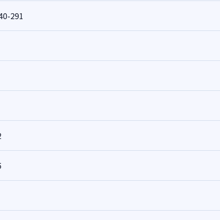
40-291
2
5