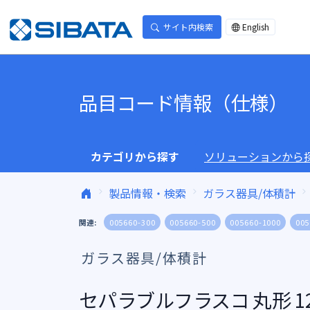
コンテンツへスキップ
サイト内検索
English
品目コード情報（仕様）
カテゴリから探す
ソリューションから
製品情報・検索
ガラス器具/体積計
関連:
005660-300
005660-500
005660-1000
005
ガラス器具/体積計
セパラブルフラスコ 丸形 120