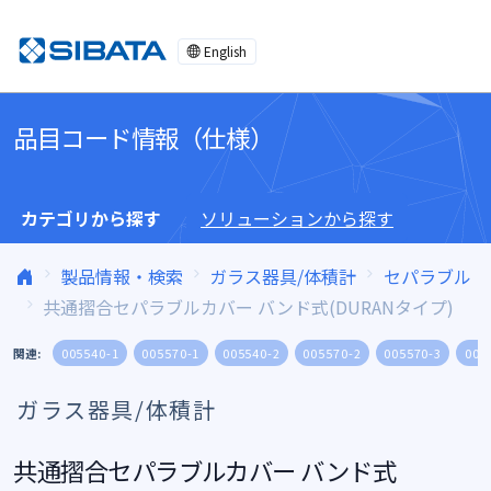
コンテンツへスキップ
English
品目コード情報（仕様）
カテゴリから探す
ソリューションから探す
製品情報・検索
ガラス器具/体積計
セパラブル
共通摺合セパラブルカバー バンド式(DURANタイプ)
関連:
005540-1
005570-1
005540-2
005570-2
005570-3
005
ガラス器具/体積計
共通摺合セパラブルカバー バンド式