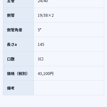
主管
24/40
側管
19/38×2
側管角度
5°
長さa
145
口数
3口
価格（税別）
43,100円
備考