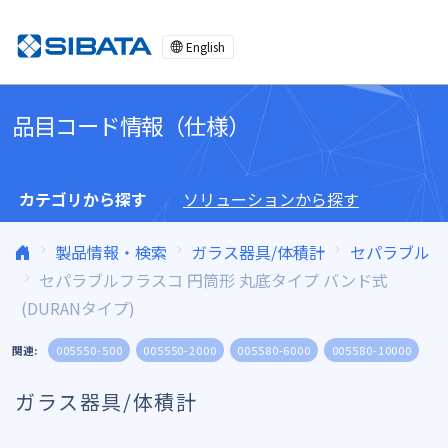
コンテンツへスキップ
English
品目コード情報（仕様）
カテゴリから探す
ソリューションから探す
製品情報・検索
ガラス器具/体積計
セパラブル
セパラブルフラスコ 円筒形 丸底タイプ バンド式
(DURANタイプ)
関連:
005550-500
005550-2000
005580-6000
005580-10000
ガラス器具/体積計