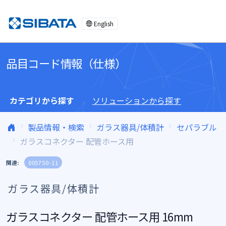
コンテンツへスキップ
English
品目コード情報（仕様）
カテゴリから探す
ソリューションから探す
製品情報・検索
ガラス器具/体積計
セパラブル
ガラスコネクター 配管ホース用
関連:
005750-11
ガラス器具/体積計
ガラスコネクター 配管ホース用 16mm