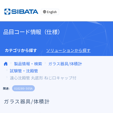
コンテンツへスキップ
English
品目コード情報（仕様）
カテゴリから探す
ソリューションから探す
製品情報・検索
ガラス器具/体積計
試験管・沈殿管
遠心沈殿管 丸底形 ねじ口キャップ付
関連:
010280-505A
ガラス器具/体積計