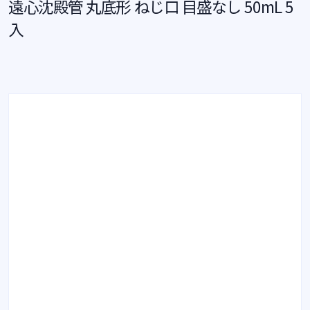
遠心沈殿管 丸底形 ねじ口 目盛なし 50mL 5
入