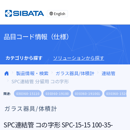
コンテンツへスキップ
English
品目コード情報（仕様）
カテゴリから探す
ソリューションから探す
製品情報・検索
ガラス器具/体積計
連結管
SPC連結管 分留用 コの字形
関連:
030360-15110
030360-19100
030360-191001
030360-15200
ガラス器具/体積計
SPC連結管 コの字形 SPC-15-15 100-35-