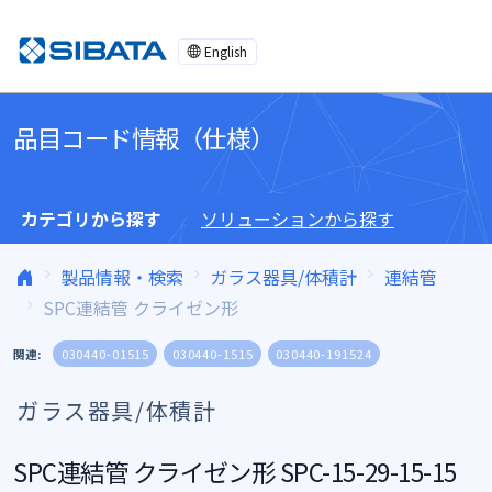
コンテンツへスキップ
English
品目コード情報（仕様）
カテゴリから探す
ソリューションから探す
製品情報・検索
ガラス器具/体積計
連結管
SPC連結管 クライゼン形
関連:
030440-01515
030440-1515
030440-191524
ガラス器具/体積計
SPC連結管 クライゼン形 SPC-15-29-15-15