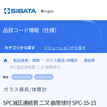
コンテンツへスキップ
English
品目コード情報（仕様）
カテゴリから探す
ソリューションから探す
製品情報・検索
ガラス器具/体積計
連結管
SPC減圧連結管 二又 曲管球付
関連:
030460-0152
030460-192
ガラス器具/体積計
SPC減圧連結管 二又 曲管球付 SPC-15-15