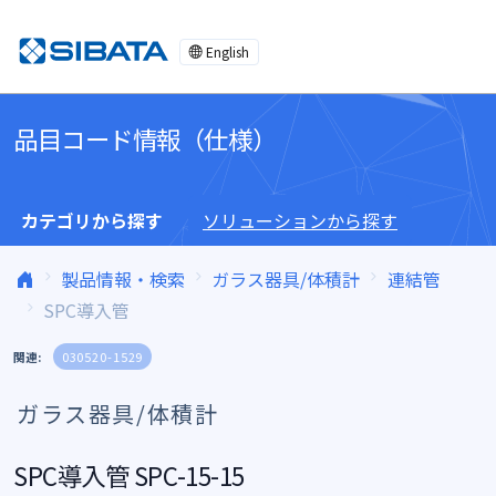
コンテンツへスキップ
English
品目コード情報（仕様）
カテゴリから探す
ソリューションから探す
製品情報・検索
ガラス器具/体積計
連結管
SPC導入管
関連:
030520-1529
ガラス器具/体積計
SPC導入管 SPC-15-15