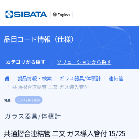
コンテンツへスキップ
English
品目コード情報（仕様）
カテゴリから探す
ソリューションから探す
製品情報・検索
ガラス器具/体積計
連結管
共通摺合連結管 二又 ガス導入管付
関連:
007470-1924
ガラス器具/体積計
共通摺合連結管 二又 ガス導入管付 15/25-