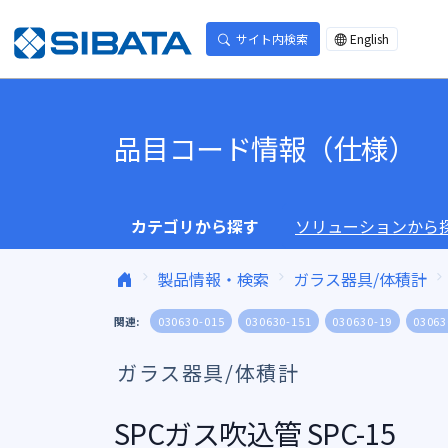
コンテンツへスキップ
サイト内検索
English
品目コード情報（仕様）
カテゴリから探す
ソリューションから
製品情報・検索
ガラス器具/体積計
関連:
030630-015
030630-151
030630-19
03063
ガラス器具/体積計
SPCガス吹込管 SPC-15