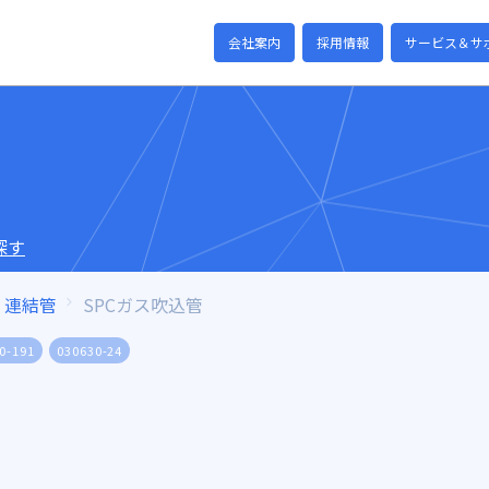
会社案内
採用情報
サービス＆サ
探す
連結管
SPCガス吹込管
0-191
030630-24