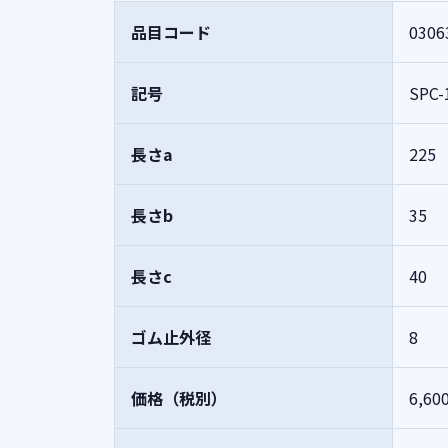
品目コード
0306
記号
SPC-
長さa
225
長さb
35
長さc
40
ゴム止外径
8
価格（税別）
6,60