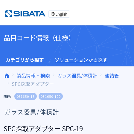
コンテンツへスキップ
English
品目コード情報（仕様）
カテゴリから探す
ソリューションから探す
製品情報・検索
ガラス器具/体積計
連結管
SPC採取アダプター
関連:
031650-15
031650-100
ガラス器具/体積計
SPC採取アダプター SPC-19