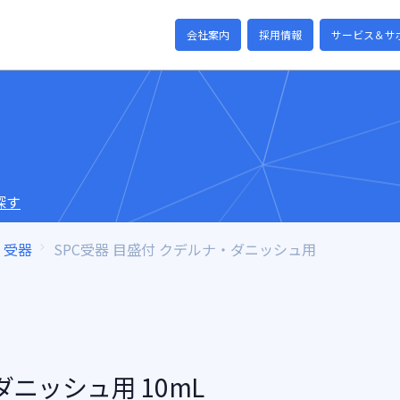
会社案内
採用情報
サービス＆サ
探す
受器
SPC受器 目盛付 クデルナ・ダニッシュ用
ダニッシュ用 10mL