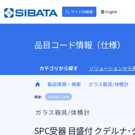
コンテンツへスキップ
サイト内検索
English
品目コード情報（仕様）
カテゴリから探す
ソリューションから
製品情報・検索
ガラス器具/体積計
関連:
030880-1905
ガラス器具/体積計
SPC受器 目盛付 クデルナ･