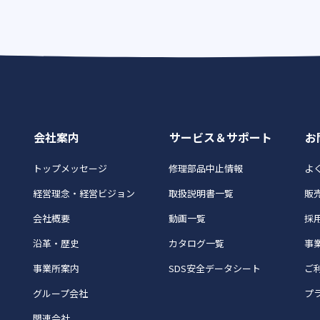
会社案内
サービス＆サポート
お
トップメッセージ
修理部品中止情報
よく
経営理念・経営ビジョン
取扱説明書一覧
販
会社概要
動画一覧
採
沿革・歴史
カタログ一覧
事
事業所案内
SDS安全データシート
ご
グループ会社
プ
関連会社