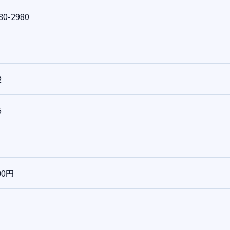
80-2980
2
5
00円