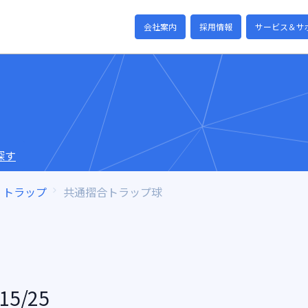
会社案内
採用情報
サービス＆サ
探す
トラップ
共通摺合トラップ球
5/25