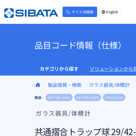
コンテンツへスキップ
サイト内検索
English
品目コード情報（仕様）
カテゴリから探す
ソリューションから
製品情報・検索
ガラス器具/体積計
関連:
007780-2495
007780-2995
050120-53
ガラス器具/体積計
共通摺合トラップ球 29/42-1