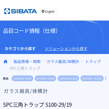
コンテンツへスキップ
English
品目コード情報（仕様）
カテゴリから探す
ソリューションから探す
製品情報・検索
ガラス器具/体積計
トラップ
SPC三角トラップ
関連:
030560-1550
030560-1950
030560-2450
030560-15100
0
ガラス器具/体積計
SPC三角トラップ S100-29/19